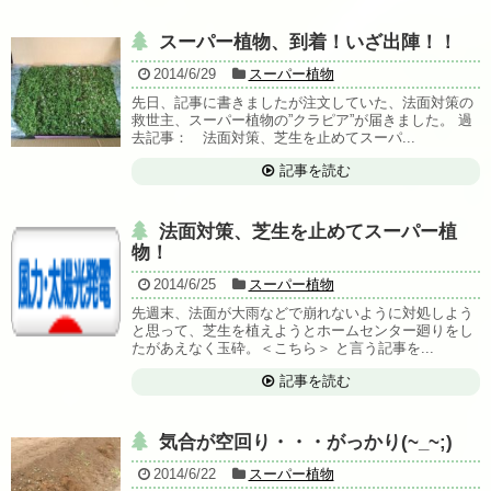
スーパー植物、到着！いざ出陣！！
2014/6/29
スーパー植物
先日、記事に書きましたが注文していた、法面対策の
救世主、スーパー植物の”クラピア”が届きました。 過
去記事： 法面対策、芝生を止めてスーパ...
記事を読む
法面対策、芝生を止めてスーパー植
物！
2014/6/25
スーパー植物
先週末、法面が大雨などで崩れないように対処しよう
と思って、芝生を植えようとホームセンター廻りをし
たがあえなく玉砕。＜こちら＞ と言う記事を...
記事を読む
気合が空回り・・・がっかり(~_~;)
2014/6/22
スーパー植物