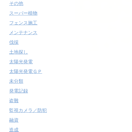
その他
スーパー植物
フェンス施工
メンテナンス
伐採
土地探し
太陽光発電
太陽光発電ＧＰ
未分類
発電記録
盗難
監視カメラ／防犯
融資
造成