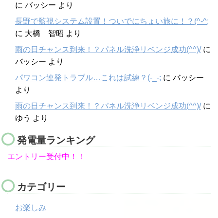
に
バッシー
より
長野で監視システム設置！ついでにちょい旅に！？(^-^;
に
大橋 智昭
より
雨の日チャンス到来！？パネル洗浄リベンジ成功(^^)/
に
バッシー
より
パワコン連発トラブル…これは試練？(-_-;
に
バッシー
より
雨の日チャンス到来！？パネル洗浄リベンジ成功(^^)/
に
ゆう
より
発電量ランキング
エントリー受付中！！
カテゴリー
お楽しみ