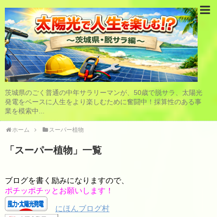
茨城県のごく普通の中年サラリーマンが、50歳で脱サラ、太陽光
発電をベースに人生をより楽しむために奮闘中！採算性のある事
業を模索中...
ホーム
スーパー植物
「
スーパー植物
」
一覧
ブログを書く励みになりますので、
ポチッポチッとお願いします！
にほんブログ村