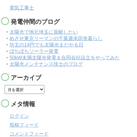
電気工事士
発電仲間のブログ
・
太陽光で地元埼玉に貢献したい
・
めざせ東京リーマンの千葉週末田舎暮らし
・
坊主の14円でも太陽光まだやる日
・
ぼちぼちソーラー発電
・
50kW未満太陽光発電＆合同会社設立をやってみた
・
太陽光メンテナンス技士のブログ
アーカイブ
メタ情報
ログイン
投稿フィード
コメントフィード