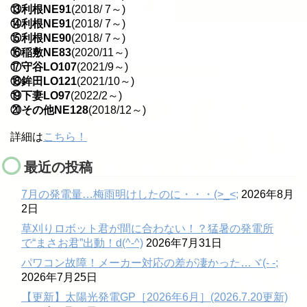
⑬利根NE91
(2018/ 7～)
⑭利根NE91
(2018/ 7～)
⑮利根NE90
(2018/ 7～)
⑯稲敷NE83
(2020/11～)
⑰守谷LO107
(2021/9～)
⑱鉾田LO121
(2021/10～)
⑲下妻LO97
(2022/2～)
⑳その他NE128
(2018/12～)
詳細は
こちら！
最近の投稿
7月の発電量…梅雨明けしたのに・・・(>_<;
2026年8月
2日
草刈りロボット君が間に合わない！？猛暑の発電所
で“まさお君”出動！d(^-^)
2026年7月31日
パワコン故障！メーカー対応の差が凄かった…ヾ(- -;
2026年7月25日
【更新】太陽光発電GP［2026年6月］(2026.7.20更新)