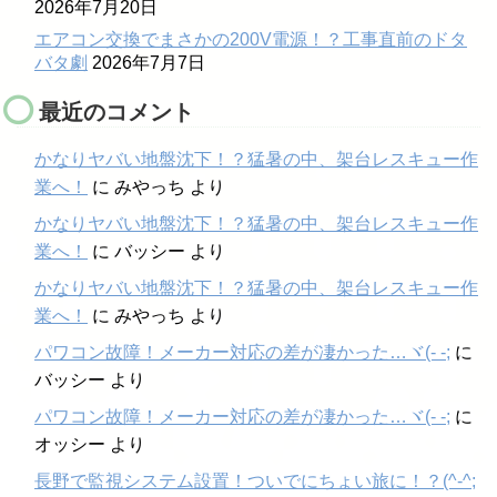
2026年7月20日
エアコン交換でまさかの200V電源！？工事直前のドタ
バタ劇
2026年7月7日
最近のコメント
かなりヤバい地盤沈下！？猛暑の中、架台レスキュー作
業へ！
に
みやっち
より
かなりヤバい地盤沈下！？猛暑の中、架台レスキュー作
業へ！
に
バッシー
より
かなりヤバい地盤沈下！？猛暑の中、架台レスキュー作
業へ！
に
みやっち
より
パワコン故障！メーカー対応の差が凄かった…ヾ(- -;
に
バッシー
より
パワコン故障！メーカー対応の差が凄かった…ヾ(- -;
に
オッシー
より
長野で監視システム設置！ついでにちょい旅に！？(^-^;