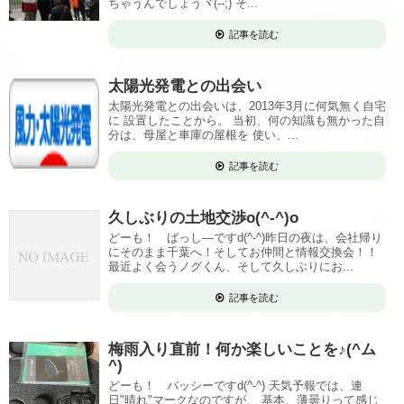
ちゃうんでしょうヾ(--;) そ...
記事を読む
太陽光発電との出会い
太陽光発電との出会いは、2013年3月に何気無く自宅
に 設置したことから。 当初、何の知識も無かった自
分は、母屋と車庫の屋根を 使い、...
記事を読む
久しぶりの土地交渉o(^-^)o
どーも！ ばっし―ですd(^-^)昨日の夜は、会社帰り
にそのまま千葉へ！そしてお仲間と情報交換会！！
最近よく会うノグくん、そして久しぶりにお...
記事を読む
梅雨入り直前！何か楽しいことを♪(^ム
^)
どーも！ バッシーですd(^-^) 天気予報では、連
日"晴れ"マークなのですが、 基本、薄曇りって感じ