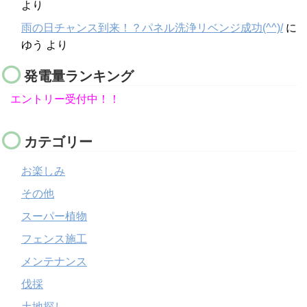
より
雨の日チャンス到来！？パネル洗浄リベンジ成功(^^)/
に
ゆう
より
発電量ランキング
エントリー受付中！！
カテゴリー
お楽しみ
その他
スーパー植物
フェンス施工
メンテナンス
伐採
土地探し