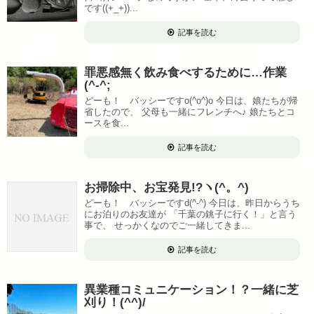
です((+_+))...
記事を読む
罪悪感無く飲み食べするために…作業
(^-^;
どーも！ バッシーですo(^o^)o 今日は、娘たちが帰
省したので、 父母も一緒にフレンチへ♪ 娘たちとコ
ースを食...
記事を読む
お掃除中、お宝発見!?ヽ(^。^)
どーも！ バッシーですd(^-^) 今日は、昨日からうち
にお泊りのお友達が 「千葉の銚子に行く！」と言う
事で、 せっかくなのでご一緒してきま...
記事を読む
異業種コミュニケーション！？一緒に芝
刈り！(^^)/