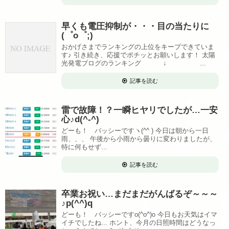
早くも電圧抑制が・・・目の当たりに
(゜o゜;)
おかげさまでランキングの上位をキープできていま
す♪ 引き続き、応援でポチッとお願いします！ 太陽
光発電ブログのランキング ↓ ...
記事を読む
雷で故障！？一瞬ヒヤリでしたが…一安
心♪d(^-^)
どーも！ バッシーですヽ(^^ ) 今日は朝から一日
雨、、、 午後から小雨から曇りに変わりましたが、
特に何もせず...
記事を読む
卒業お祝い…まだまだがんばるぞ～～～
♪p(^^)q
どーも！ バッシーですo(^o^)o 今日もお天気はイマ
イチでしたね... ホント、今月の日照時間はどうなっ