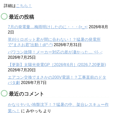
詳細は
こちら！
最近の投稿
7月の発電量…梅雨明けしたのに・・・(>_<;
2026年8月
2日
草刈りロボット君が間に合わない！？猛暑の発電所
で“まさお君”出動！d(^-^)
2026年7月31日
パワコン故障！メーカー対応の差が凄かった…ヾ(- -;
2026年7月25日
【更新】太陽光発電GP［2026年6月］(2026.7.20更新)
2026年7月20日
エアコン交換でまさかの200V電源！？工事直前のドタ
バタ劇
2026年7月7日
最近のコメント
かなりヤバい地盤沈下！？猛暑の中、架台レスキュー作
業へ！
に
みやっち
より