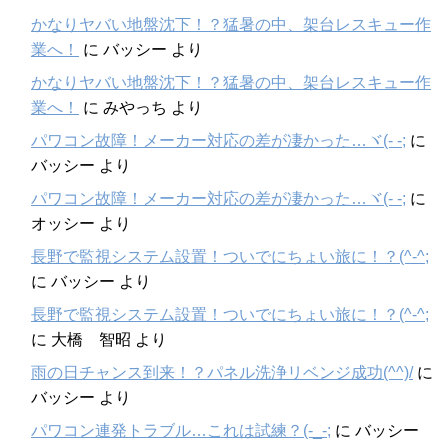
かなりヤバい地盤沈下！？猛暑の中、架台レスキュー作
業へ！
に
バッシー
より
かなりヤバい地盤沈下！？猛暑の中、架台レスキュー作
業へ！
に
みやっち
より
パワコン故障！メーカー対応の差が凄かった…ヾ(- -;
に
バッシー
より
パワコン故障！メーカー対応の差が凄かった…ヾ(- -;
に
オッシー
より
長野で監視システム設置！ついでにちょい旅に！？(^-^;
に
バッシー
より
長野で監視システム設置！ついでにちょい旅に！？(^-^;
に
大橋 智昭
より
雨の日チャンス到来！？パネル洗浄リベンジ成功(^^)/
に
バッシー
より
パワコン連発トラブル…これは試練？(-_-;
に
バッシー