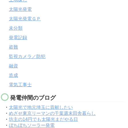
太陽光発電
太陽光発電ＧＰ
未分類
発電記録
盗難
監視カメラ／防犯
融資
造成
電気工事士
発電仲間のブログ
・
太陽光で地元埼玉に貢献したい
・
めざせ東京リーマンの千葉週末田舎暮らし
・
坊主の14円でも太陽光まだやる日
・
ぼちぼちソーラー発電