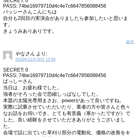
SECRET: 0
PASS: 74be16979710d4c4e7c6647856088456
バッシーさんこんにちは
自分も2回目の実演会がありましたら参加したいと思いま
す。
きょうみありありです。
返信
やなさん
より:
2018年12月18日 13:59
SECRET: 0
PASS: 74be16979710d4c4e7c6647856088456
ばっしーさん
当日は、お疲れ様でした。
強者がそろった会で恐縮しっぱなしでした。
本題の太陽光専用まさお、powerがあって良いですね。
実際に試乗させていただいたり、業者の方や皆さんと色々
なお話をお伺いでき、とても有意義（寒かったですが）で
した。良い経験をさせていただきありがとうございまし
た。
会場で話に出ていた草刈り部分の電動化、価格の改善をキ