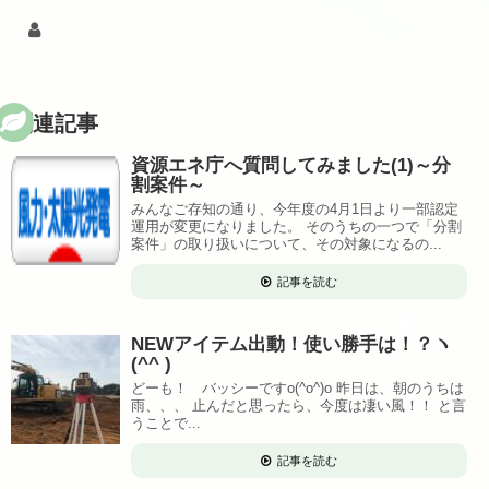
関連記事
資源エネ庁へ質問してみました(1)～分
割案件～
みんなご存知の通り、今年度の4月1日より一部認定
運用が変更になりました。 そのうちの一つで「分割
案件」の取り扱いについて、その対象になるの...
記事を読む
NEWアイテム出動！使い勝手は！？ヽ
(^^ )
どーも！ バッシーですo(^o^)o 昨日は、朝のうちは
雨、、、 止んだと思ったら、今度は凄い風！！ と言
うことで...
記事を読む