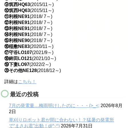
⑨筑西HQ63
(2015/11～)
⑩筑西HQ63
(2015/11～)
⑪利根NE91
(2018/ 7～)
⑫利根NE91
(2018/ 7～)
⑬利根NE91
(2018/ 7～)
⑭利根NE91
(2018/ 7～)
⑮利根NE90
(2018/ 7～)
⑯稲敷NE83
(2020/11～)
⑰守谷LO107
(2021/9～)
⑱鉾田LO121
(2021/10～)
⑲下妻LO97
(2022/2～)
⑳その他NE128
(2018/12～)
詳細は
こちら！
最近の投稿
7月の発電量…梅雨明けしたのに・・・(>_<;
2026年8月
2日
草刈りロボット君が間に合わない！？猛暑の発電所
で“まさお君”出動！d(^-^)
2026年7月31日