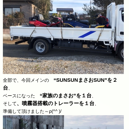
“SUNSUNまさおSUN”を２
全部で、今回メインの
台
、
“家族のまさお”を１台
ベースになった
、
、噴霧器搭載のトレーラーを１台
そして
、
準備して頂けました～ρ(^^ )/