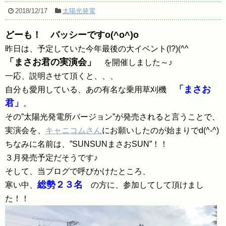
2018/12/17
太陽光発電
どーも！ バッシーですo(^o^)o
昨日は、予定していた今年最後の大イベント(!?)(^^ゞ
「まさお君の実演会」
を開催しました～♪
一応、説明させて頂くと、、、
「まさお
自分も愛用している、あの有名な乗用草刈機
君」
。
その”太陽光発電所バージョン”が発売されると言うことで、
実演会を、
キャニコムさん
にお願いしたのが始まりでd(^-^)
ちなみに名前は、”SUNSUNまさおSUN”！！
３月発売予定だそうです♪
そして、当ブログで呼びかけたところ、
総勢２３名
寒い中、
の方に、参加してして頂けまし
た！！