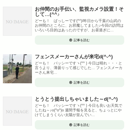
お仲間のお手伝い、監視カメラ設置！そ
して…(^^♪
どーも！ ばっしーです(^^)/昨日から千葉の山武の
お仲間のところに、お邪魔してました♪今回の訪問は
いろいろ目的はあったのですが、お昼過ぎに...
記事を読む
フェンスメーカーさんが来宅d(^-^)
どーも！ バッシーですヽ(^^ ) 今日は晴れ・・・と
言うより、薄曇りって感じでした... フェンスメーカ
ーさん来宅...
記事を読む
とうとう提出しちゃいました～d(^-^)
どーも！ バッシーですヽ(^^ ) 今日も良いお天気で
したね～♪o(^o^)o 週間予報を見ると、ちょっとにや
けてしまうくらい太陽が並んでい...
記事を読む