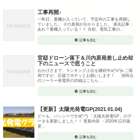
工事再開♪
一昨日、重機が入っていて、予定外の工事を再開し
ていました。 その真相が分かりました。 過去記事：
あれ？重機入っている！？ 当初、電気工事の...
記事を読む
官邸ドローン落下＆川内原発差し止め却
下のニュースで思うこと
おかげさまで、ランキング上位を継続中o(^o^)o ご面
倒ですが、応援でポチッとお願いします！ 現時点
のソーラー発電所の詳細はこちら ...
記事を読む
【更新】太陽光発電GP(2021.01.04)
どーも、バッシーですd(^-^) 「太陽光発電GP」のデ
ータを更新しました！！ 更新内容 ・2020年12月版
更...
記事を読む