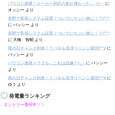
パワコン故障！メーカー対応の差が凄かった…ヾ(- -;
に
オッシー
より
長野で監視システム設置！ついでにちょい旅に！？(^-^;
に
バッシー
より
長野で監視システム設置！ついでにちょい旅に！？(^-^;
に
大橋 智昭
より
雨の日チャンス到来！？パネル洗浄リベンジ成功(^^)/
に
バッシー
より
パワコン連発トラブル…これは試練？(-_-;
に
バッシー
より
雨の日チャンス到来！？パネル洗浄リベンジ成功(^^)/
に
ゆう
より
発電量ランキング
エントリー受付中！！