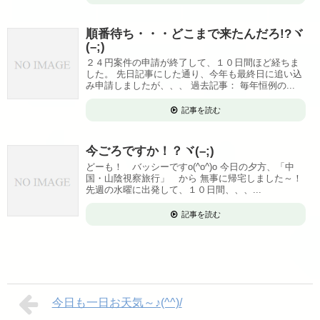
順番待ち・・・どこまで来たんだろ!?ヾ
(–;)
２４円案件の申請が終了して、１０日間ほど経ちま
した。 先日記事にした通り、今年も最終日に追い込
み申請しましたが、、、 過去記事： 毎年恒例の...
記事を読む
今ごろですか！？ヾ(–;)
どーも！ バッシーですo(^o^)o 今日の夕方、「中
国・山陰視察旅行」 から 無事に帰宅しました～！
先週の水曜に出発して、１０日間、、、...
記事を読む
今日も一日お天気～♪(^^)/