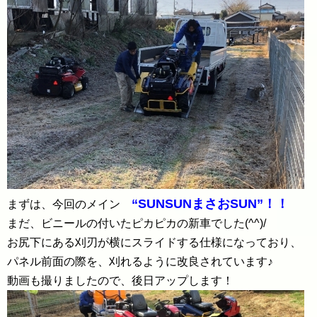
“SUNSUNまさおSUN”！！
まずは、今回のメイン
まだ、ビニールの付いたピカピカの新車でした(^^)/
お尻下にある刈刃が横にスライドする仕様になっており、
パネル前面の際を、刈れるように改良されています♪
動画も撮りましたので、後日アップします！