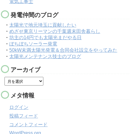
電気工事士
発電仲間のブログ
・
太陽光で地元埼玉に貢献したい
・
めざせ東京リーマンの千葉週末田舎暮らし
・
坊主の14円でも太陽光まだやる日
・
ぼちぼちソーラー発電
・
50kW未満太陽光発電＆合同会社設立をやってみた
・
太陽光メンテナンス技士のブログ
アーカイブ
メタ情報
ログイン
投稿フィード
コメントフィード
WordPress.org