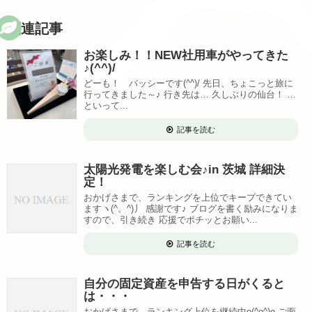
関連記事
お楽しみ！！NEW社用車がやってきた
♪(^^)/
どーも！ バッシーです(^^)/ 先日、ちょこっと旅に
行ってきました～♪ 行き先は… 久しぶりの仙台！ …
といって...
記事を読む
太陽光発電を楽しむ会♪in 茨城 詳細決
定！
おかげさまで、ランキングを上位でキープできてい
ますヽ(^。^)丿 感謝です♪ ブログを書く励みになりま
すので、引き続き 応援でポチッとお願い...
記事を読む
自分の固定資産を申告する日がくると
は・・・
おかげさまで、ランキング上位を継続中o(^o^)o ご面