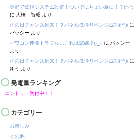
長野で監視システム設置！ついでにちょい旅に！？(^-^;
に
大橋 智昭
より
雨の日チャンス到来！？パネル洗浄リベンジ成功(^^)/
に
バッシー
より
パワコン連発トラブル…これは試練？(-_-;
に
バッシー
より
雨の日チャンス到来！？パネル洗浄リベンジ成功(^^)/
に
ゆう
より
発電量ランキング
エントリー受付中！！
カテゴリー
お楽しみ
その他