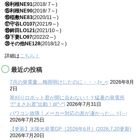
⑭利根NE91
(2018/ 7～)
⑮利根NE90
(2018/ 7～)
⑯稲敷NE83
(2020/11～)
⑰守谷LO107
(2021/9～)
⑱鉾田LO121
(2021/10～)
⑲下妻LO97
(2022/2～)
⑳その他NE128
(2018/12～)
詳細は
こちら！
最近の投稿
7月の発電量…梅雨明けしたのに・・・(>_<;
2026年8月
2日
草刈りロボット君が間に合わない！？猛暑の発電所
で“まさお君”出動！d(^-^)
2026年7月31日
パワコン故障！メーカー対応の差が凄かった…ヾ(- -;
2026年7月25日
【更新】太陽光発電GP［2026年6月］(2026.7.20更新)
2026年7月20日