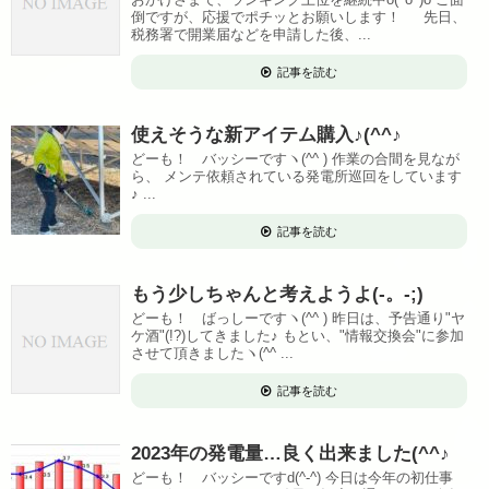
倒ですが、応援でポチッとお願いします！ 先日、
税務署で開業届などを申請した後、...
記事を読む
使えそうな新アイテム購入♪(^^♪
どーも！ バッシーですヽ(^^ ) 作業の合間を見なが
ら、 メンテ依頼されている発電所巡回をしています
♪ ...
記事を読む
もう少しちゃんと考えようよ(-。-;)
どーも！ ばっしーですヽ(^^ ) 昨日は、予告通り"ヤ
ケ酒"(!?)してきました♪ もとい、"情報交換会"に参加
させて頂きましたヽ(^^ ...
記事を読む
2023年の発電量…良く出来ました(^^♪
どーも！ バッシーですd(^-^) 今日は今年の初仕事