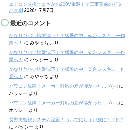
エアコン交換でまさかの200V電源！？工事直前のドタ
バタ劇
2026年7月7日
最近のコメント
かなりヤバい地盤沈下！？猛暑の中、架台レスキュー作
業へ！
に
みやっち
より
かなりヤバい地盤沈下！？猛暑の中、架台レスキュー作
業へ！
に
バッシー
より
かなりヤバい地盤沈下！？猛暑の中、架台レスキュー作
業へ！
に
みやっち
より
パワコン故障！メーカー対応の差が凄かった…ヾ(- -;
に
バッシー
より
パワコン故障！メーカー対応の差が凄かった…ヾ(- -;
に
オッシー
より
長野で監視システム設置！ついでにちょい旅に！？(^-^;
に
バッシー
より