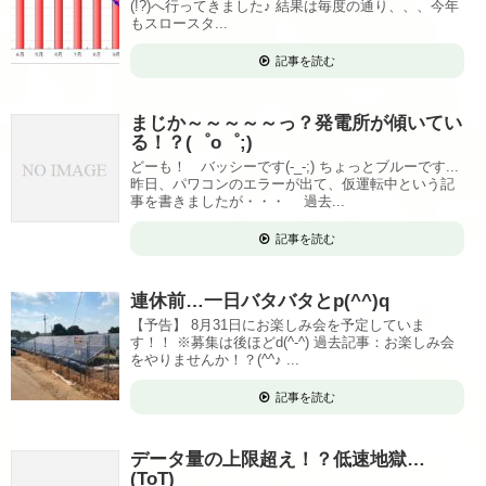
(!?)へ行ってきました♪ 結果は毎度の通り、、、今年
もスロースタ...
記事を読む
まじか～～～～～っ？発電所が傾いてい
る！？(゜o゜;)
どーも！ バッシーです(-_-;) ちょっとブルーです...
昨日、パワコンのエラーが出て、仮運転中という記
事を書きましたが・・・ 過去...
記事を読む
連休前…一日バタバタとp(^^)q
【予告】 8月31日にお楽しみ会を予定していま
す！！ ※募集は後ほどd(^-^) 過去記事：お楽しみ会
をやりませんか！？(^^♪ ...
記事を読む
データ量の上限超え！？低速地獄…
(ToT)