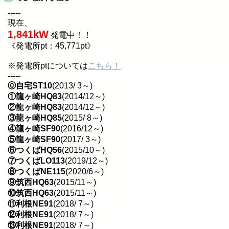
-----
現在、
1,841kW
発電中！！
《発電所pt：45,771pt》
※発電所ptについては
こちら！
-----
⓪自宅ST10
(2013/ 3～)
①龍ヶ崎HQ83
(2014/12～)
②龍ヶ崎HQ83
(2014/12～)
③龍ヶ崎HQ85
(2015/ 8～)
④龍ヶ崎SF90
(2016/12～)
⑤龍ヶ崎SF90
(2017/ 3～)
⑥つくばHQ56
(2015/10～)
⑦つくばLO113
(2019/12～)
⑧つくばNE115
(2020/6～)
⑨筑西HQ63
(2015/11～)
⑩筑西HQ63
(2015/11～)
⑪利根NE91
(2018/ 7～)
⑫利根NE91
(2018/ 7～)
⑬利根NE91
(2018/ 7～)