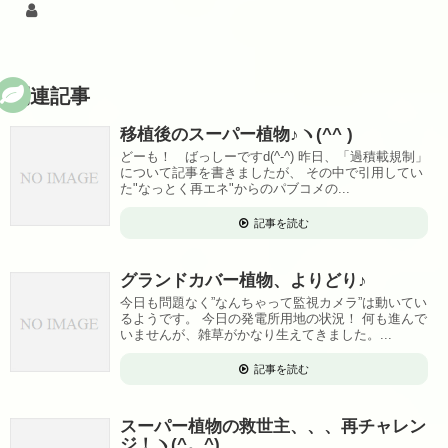
関連記事
移植後のスーパー植物♪ヽ(^^ )
どーも！ ばっしーですd(^-^) 昨日、「過積載規制」
について記事を書きましたが、 その中で引用してい
た"なっとく再エネ"からのパブコメの...
記事を読む
グランドカバー植物、よりどり♪
今日も問題なく”なんちゃって監視カメラ”は動いてい
るようです。 今日の発電所用地の状況！ 何も進んで
いませんが、雑草がかなり生えてきました。...
記事を読む
スーパー植物の救世主、、、再チャレン
ジ！ヽ(^。^)