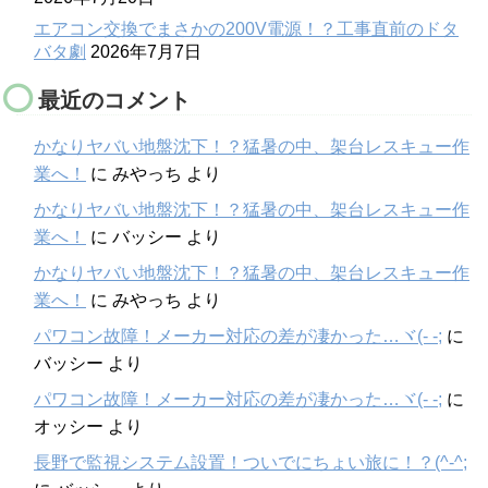
エアコン交換でまさかの200V電源！？工事直前のドタ
バタ劇
2026年7月7日
最近のコメント
かなりヤバい地盤沈下！？猛暑の中、架台レスキュー作
業へ！
に
みやっち
より
かなりヤバい地盤沈下！？猛暑の中、架台レスキュー作
業へ！
に
バッシー
より
かなりヤバい地盤沈下！？猛暑の中、架台レスキュー作
業へ！
に
みやっち
より
パワコン故障！メーカー対応の差が凄かった…ヾ(- -;
に
バッシー
より
パワコン故障！メーカー対応の差が凄かった…ヾ(- -;
に
オッシー
より
長野で監視システム設置！ついでにちょい旅に！？(^-^;