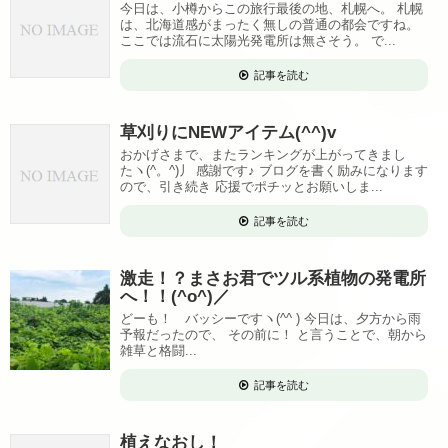
今日は、小樽からこの旅行最後の地、札幌へ。 札幌
は、北海道感がまったく無しの普通の都会ですね。
ここでは流石に太陽光発電所は無さそう。 で...
記事を読む
草刈りにNEWアイテム(^^)v
おかげさまで、またランキングが上がってきまし
たヽ(^。^)丿 感謝です♪ ブログを書く励みになります
ので、引き続き 応援でポチッとお願いしま...
記事を読む
激走！？まさお君でツル系植物の発電所
へ！！(^o^)／
どーも！ バッシーですヽ(^^ ) 今日は、夕方から雨
予報だったので、 その前に！ と言うことで、朝から
雑草と格闘...
記事を読む
植えなおし！