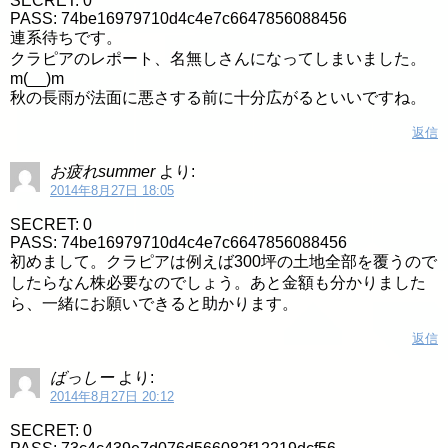
SECRET: 0
PASS: 74be16979710d4c4e7c6647856088456
連系待ちです。
クラピアのレポート、名無しさんになってしまいました。
m(__)m
秋の長雨が法面に悪さする前に十分広がるといいですね。
返信
お疲れsummer
より:
2014年8月27日 18:05
SECRET: 0
PASS: 74be16979710d4c4e7c6647856088456
初めまして。クラピアは例えば300坪の土地全部を覆うので
したらなん株必要なのでしょう。あと金額も分かりました
ら、一緒にお願いできると助かります。
返信
ばっしー
より:
2014年8月27日 20:12
SECRET: 0