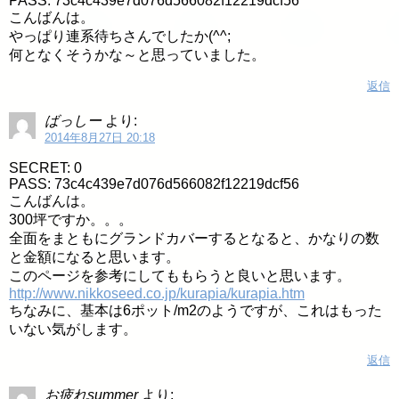
PASS: 73c4c439e7d076d566082f12219dcf56
こんばんは。
やっぱり連系待ちさんでしたか(^^;
何となくそうかな～と思っていました。
返信
ばっしー
より:
2014年8月27日 20:18
SECRET: 0
PASS: 73c4c439e7d076d566082f12219dcf56
こんばんは。
300坪ですか。。。
全面をまともにグランドカバーするとなると、かなりの数
と金額になると思います。
このページを参考にしてももらうと良いと思います。
http://www.nikkoseed.co.jp/kurapia/kurapia.htm
ちなみに、基本は6ポット/m2のようですが、これはもった
いない気がします。
返信
お疲れsummer
より: