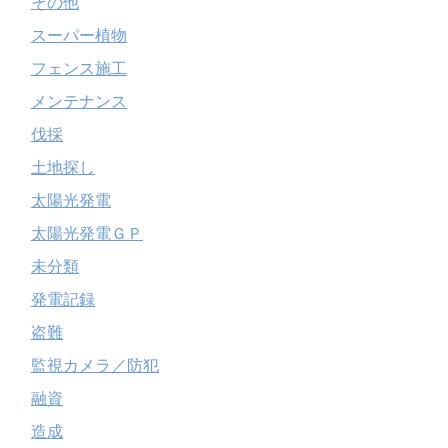
その他
スーパー植物
フェンス施工
メンテナンス
伐採
土地探し
太陽光発電
太陽光発電ＧＰ
未分類
発電記録
盗難
監視カメラ／防犯
融資
造成