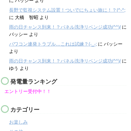
に
バッシー
より
長野で監視システム設置！ついでにちょい旅に！？(^-^;
に
大橋 智昭
より
雨の日チャンス到来！？パネル洗浄リベンジ成功(^^)/
に
バッシー
より
パワコン連発トラブル…これは試練？(-_-;
に
バッシー
より
雨の日チャンス到来！？パネル洗浄リベンジ成功(^^)/
に
ゆう
より
発電量ランキング
エントリー受付中！！
カテゴリー
お楽しみ