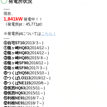
発電所状況
-----
現在、
1,841kW
発電中！！
《発電所pt：45,771pt》
※発電所ptについては
こちら！
-----
⓪自宅ST10
(2013/ 3～)
①龍ヶ崎HQ83
(2014/12～)
②龍ヶ崎HQ83
(2014/12～)
③龍ヶ崎HQ85
(2015/ 8～)
④龍ヶ崎SF90
(2016/12～)
⑤龍ヶ崎SF90
(2017/ 3～)
⑥つくばHQ56
(2015/10～)
⑦つくばLO113
(2019/12～)
⑧つくばNE115
(2020/6～)
⑨筑西HQ63
(2015/11～)
⑩筑西HQ63
(2015/11～)
⑪利根NE91
(2018/ 7～)
⑫利根NE91
(2018/ 7～)