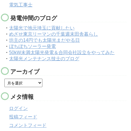
電気工事士
発電仲間のブログ
・
太陽光で地元埼玉に貢献したい
・
めざせ東京リーマンの千葉週末田舎暮らし
・
坊主の14円でも太陽光まだやる日
・
ぼちぼちソーラー発電
・
50kW未満太陽光発電＆合同会社設立をやってみた
・
太陽光メンテナンス技士のブログ
アーカイブ
メタ情報
ログイン
投稿フィード
コメントフィード