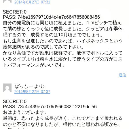
2014年8月27日 07:31
SECRET: 0
PASS: 74be16979710d4c4e7c6647856088456
自分の発電所にも同じ頃に植えました。１mピッチで植え
て隣の株とくっつく位に成長しました。クラピアは冬季休
眠するので、成長するのは10月頃まででしょう。
もし生育を促進したいのであれば、ハイポネックスという
液体肥料があるので試してみて下さい。
かなり高価ですが効果は抜群です。液体でボトルに入って
いるタイプよりは粉を水に溶かして使うタイプの方がコス
トパフォーマンスがいいです。
返信
ばっしー
より:
2014年8月27日 07:37
SECRET: 0
PASS: 73c4c439e7d076d566082f12219dcf56
おはようございます。
最初は、思ったより成長が遅く、これでどこまで覆われる
のかと不安になりましたが、根付いたと思われる頃から、