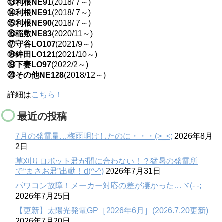
⑬利根NE91
(2018/ 7～)
⑭利根NE91
(2018/ 7～)
⑮利根NE90
(2018/ 7～)
⑯稲敷NE83
(2020/11～)
⑰守谷LO107
(2021/9～)
⑱鉾田LO121
(2021/10～)
⑲下妻LO97
(2022/2～)
⑳その他NE128
(2018/12～)
詳細は
こちら！
最近の投稿
7月の発電量…梅雨明けしたのに・・・(>_<;
2026年8月
2日
草刈りロボット君が間に合わない！？猛暑の発電所
で“まさお君”出動！d(^-^)
2026年7月31日
パワコン故障！メーカー対応の差が凄かった…ヾ(- -;
2026年7月25日
【更新】太陽光発電GP［2026年6月］(2026.7.20更新)
2026年7月20日