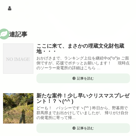
関連記事
ここに来て、まさかの埋蔵文化財包蔵
地・・・
おかげさまで、ランキング上位を継続中o(^o^)o ご面
倒ですが、応援でポチッとお願いします！ 現時点
のソーラー発電所の詳細はこちら ...
記事を読む
新たな案件！少し早いクリスマスプレゼ
ント！？ヽ(^^ )
どーも！ バッシーですヽ(^^ ) 昨日から、野暮用で
群馬県までお出かけしていましたが、 帰りがけ自分
の発電所に寄って帰...
記事を読む