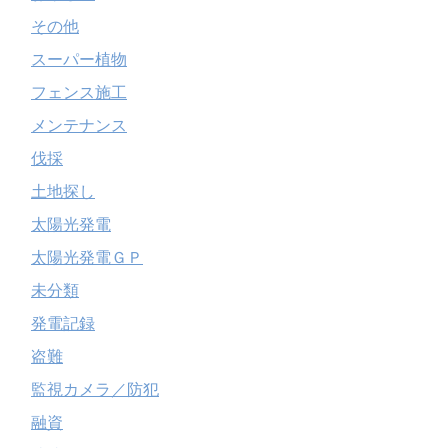
その他
スーパー植物
フェンス施工
メンテナンス
伐採
土地探し
太陽光発電
太陽光発電ＧＰ
未分類
発電記録
盗難
監視カメラ／防犯
融資