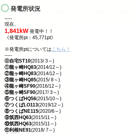
発電所状況
-----
現在、
1,841kW
発電中！！
《発電所pt：45,771pt》
※発電所ptについては
こちら！
-----
⓪自宅ST10
(2013/ 3～)
①龍ヶ崎HQ83
(2014/12～)
②龍ヶ崎HQ83
(2014/12～)
③龍ヶ崎HQ85
(2015/ 8～)
④龍ヶ崎SF90
(2016/12～)
⑤龍ヶ崎SF90
(2017/ 3～)
⑥つくばHQ56
(2015/10～)
⑦つくばLO113
(2019/12～)
⑧つくばNE115
(2020/6～)
⑨筑西HQ63
(2015/11～)
⑩筑西HQ63
(2015/11～)
⑪利根NE91
(2018/ 7～)