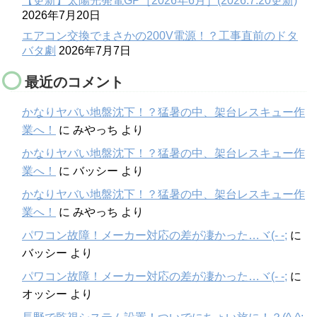
【更新】太陽光発電GP［2026年6月］(2026.7.20更新)
2026年7月20日
エアコン交換でまさかの200V電源！？工事直前のドタ
バタ劇
2026年7月7日
最近のコメント
かなりヤバい地盤沈下！？猛暑の中、架台レスキュー作
業へ！
に
みやっち
より
かなりヤバい地盤沈下！？猛暑の中、架台レスキュー作
業へ！
に
バッシー
より
かなりヤバい地盤沈下！？猛暑の中、架台レスキュー作
業へ！
に
みやっち
より
パワコン故障！メーカー対応の差が凄かった…ヾ(- -;
に
バッシー
より
パワコン故障！メーカー対応の差が凄かった…ヾ(- -;
に
オッシー
より