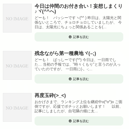
今日は仲間のお付き合い！妄想しまくり
♪ヾ(^^へ)
どーも！ バッシーですヽ(^^ ) 昨日は、太陽光と関
係ないところで、チョロチョロしていましたが、 今
日は、太陽光にちょっと関係あることを(...
記事を読む
残念ながら第一種農地ヾ(–;)
どーも！ ばっしーです(^^) 今日は、一日雨でし
た... 当初の予報では、"時々くもり"と言うのが入っ
ていたのですが、 一日雨に(-。-;...
記事を読む
再度玉砕(>_<)
おかげさまで、ランキング上位を継続中o(^o^)o ご面
倒ですが、応援でポチッとお願いします！ 以前、
記事にしましたが、自宅隣の畑に太...
記事を読む