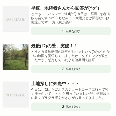
早速、地権者さんから回答が(^o^)
どーも！ バッシーですd(^-^) 今日は、群馬でお泊り
飲み会ですヽ(^^ ) ちなみに、太陽光とは関係ないお
友達とです... お天気が悪い...
記事を読む
最後(!?)の壁、突破！！
とうとう農地転用の許可がおりました＼(^o^)／ かな
りの時間を覚悟していましたが、タイミングが良か
ったのか、想定していたより短期間で許可...
記事を読む
土地探しに奔走中・・・
今日は、朝からゴルフのショートコースに行って軽
く汗をかいて・・・ と思っていましたが、予想以上
に暑くダラダラ汗をかきながら周ってきました。 ...
記事を読む