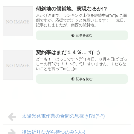
傾斜地の候補地、実現なるか!?
おかげさまで、ランキング上位を継続中o(^o^)o ご面
倒ですが、応援でポチッとお願いします！ 先日、
記事にしましたが、南西の傾斜地。...
記事を読む
契約率はまだ１４％…ヾ(–;)
どーも！ ばっしですヽ(^^ ) 今日、８月４日は"ばっ
しーの日"です！！ヽ(^。^)丿 すいません、くだらな
いことを言ってm(_ _)m ...
記事を読む
太陽光発電作業の合間の息抜き!?d(^-^)
後は祈りながら待つのみ(-人-)