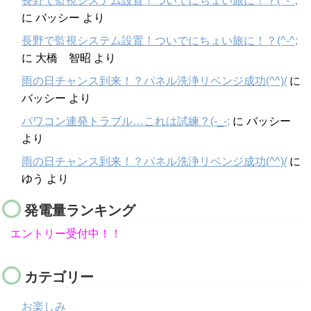
長野で監視システム設置！ついでにちょい旅に！？(^-^;
に
バッシー
より
長野で監視システム設置！ついでにちょい旅に！？(^-^;
に
大橋 智昭
より
雨の日チャンス到来！？パネル洗浄リベンジ成功(^^)/
に
バッシー
より
パワコン連発トラブル…これは試練？(-_-;
に
バッシー
より
雨の日チャンス到来！？パネル洗浄リベンジ成功(^^)/
に
ゆう
より
発電量ランキング
エントリー受付中！！
カテゴリー
お楽しみ