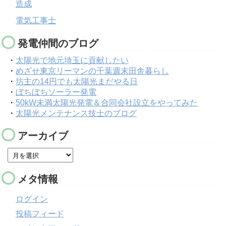
造成
電気工事士
発電仲間のブログ
・
太陽光で地元埼玉に貢献したい
・
めざせ東京リーマンの千葉週末田舎暮らし
・
坊主の14円でも太陽光まだやる日
・
ぼちぼちソーラー発電
・
50kW未満太陽光発電＆合同会社設立をやってみた
・
太陽光メンテナンス技士のブログ
アーカイブ
メタ情報
ログイン
投稿フィード