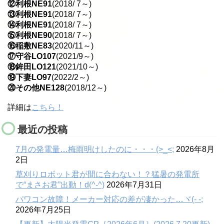
⑫利根NE91
(2018/ 7～)
⑬利根NE91
(2018/ 7～)
⑭利根NE91
(2018/ 7～)
⑮利根NE90
(2018/ 7～)
⑯稲敷NE83
(2020/11～)
⑰守谷LO107
(2021/9～)
⑱鉾田LO121
(2021/10～)
⑲下妻LO97
(2022/2～)
⑳その他NE128
(2018/12～)
詳細は
こちら！
最近の投稿
7月の発電量…梅雨明けしたのに・・・(>_<;
2026年8月
2日
草刈りロボット君が間に合わない！？猛暑の発電所
で“まさお君”出動！d(^-^)
2026年7月31日
パワコン故障！メーカー対応の差が凄かった…ヾ(- -;
2026年7月25日