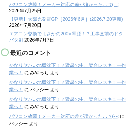
パワコン故障！メーカー対応の差が凄かった…ヾ(- -;
2026年7月25日
【更新】太陽光発電GP［2026年6月］(2026.7.20更新)
2026年7月20日
エアコン交換でまさかの200V電源！？工事直前のドタ
バタ劇
2026年7月7日
最近のコメント
かなりヤバい地盤沈下！？猛暑の中、架台レスキュー作
業へ！
に
みやっち
より
かなりヤバい地盤沈下！？猛暑の中、架台レスキュー作
業へ！
に
バッシー
より
かなりヤバい地盤沈下！？猛暑の中、架台レスキュー作
業へ！
に
みやっち
より
パワコン故障！メーカー対応の差が凄かった…ヾ(- -;
に
バッシー
より