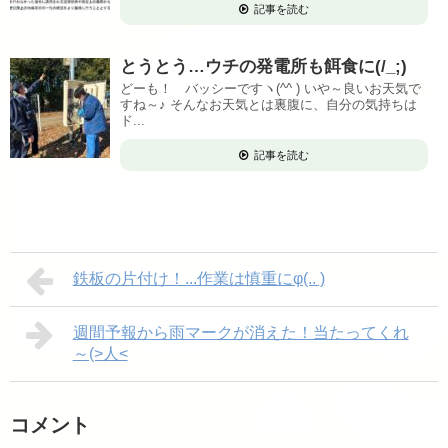
記事を読む
とうとう…ウチの発電所も餌食に(/_;)
どーも！ バッシーですヽ(^^ ) いや～良いお天気で
すね～♪ そんなお天気とは裏腹に、自分の気持ちは
ド...
記事を読む
鉄板の片付け！...作業は慎重にφ(.. )
週間予報から雨マークが消えた！当たってくれ
～(>人<
コメント