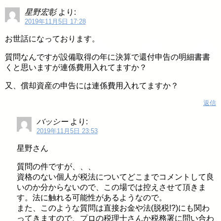
星野宏彰
より:
2019年11月5日 17:28
お世話になっております。
質問なんですが設備取得の年に決算で還付申告の明細書書
くと思いますが連係費用入れてますか？
又、償却資産の申告には連係費用入れてますか？
返信
バッシー
より:
2019年11月5日 23:53
星野さん
質問の件ですが、、、
資格のない個人が税法についてどこまでコメントして良
いのか分からないので、この場では控えさせて頂きま
す。法に触れる可能性があるようなので。
また、このような質問は直接お金や法(脱税!?)にも関わ
ってきますので、プロの税理士さんか税務署に問い合わ