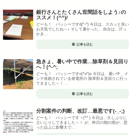
銀行さんとたくさん世間話をしよう♪の
ススメ！(^^)/
どーも！ バッシーですd(^-^) 今日は、スカッと良い
お天気でしたね～♪ そして暑かった... 自分は、汗っ
かき...
記事を読む
急きょ、暑い中で作業…除草剤＆見回り
へ！(^-^;
どーも！ バッシーですo(^o^)o 今日は、暑い中、メ
ンテ依頼されている発電所の 除草剤＆見回りに行っ
てきました～！ ...
記事を読む
分割案件の判断、改訂…最悪です(-_-;)
どーも！ バッシーですヽ(^^ ) 今日は、久しぶりに
土いじりしてきました～！ が、昨日の朝の雨が、思
った以上に影響大で...