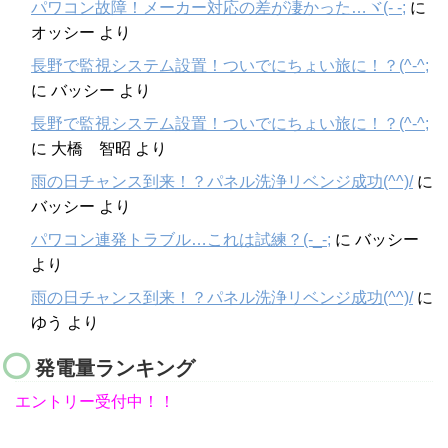
パワコン故障！メーカー対応の差が凄かった…ヾ(- -;
に
オッシー
より
長野で監視システム設置！ついでにちょい旅に！？(^-^;
に
バッシー
より
長野で監視システム設置！ついでにちょい旅に！？(^-^;
に
大橋 智昭
より
雨の日チャンス到来！？パネル洗浄リベンジ成功(^^)/
に
バッシー
より
パワコン連発トラブル…これは試練？(-_-;
に
バッシー
より
雨の日チャンス到来！？パネル洗浄リベンジ成功(^^)/
に
ゆう
より
発電量ランキング
エントリー受付中！！