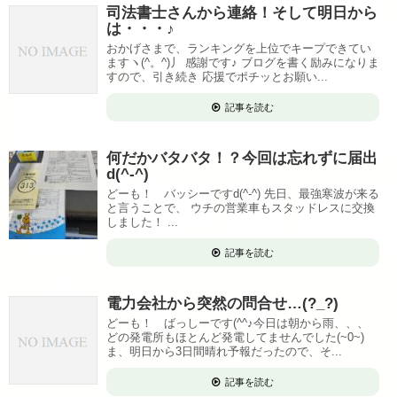
司法書士さんから連絡！そして明日から
は・・・♪
おかげさまで、ランキングを上位でキープできてい
ますヽ(^。^)丿 感謝です♪ ブログを書く励みになりま
すので、引き続き 応援でポチッとお願い...
記事を読む
何だかバタバタ！？今回は忘れずに届出
d(^-^)
どーも！ バッシーですd(^-^) 先日、最強寒波が来る
と言うことで、 ウチの営業車もスタッドレスに交換
しました！ ...
記事を読む
電力会社から突然の問合せ…(?_?)
どーも！ ばっしーです(^^♪今日は朝から雨、、、
どの発電所もほとんど発電してませんでした(~0~)
ま、明日から3日間晴れ予報だったので、そ...
記事を読む