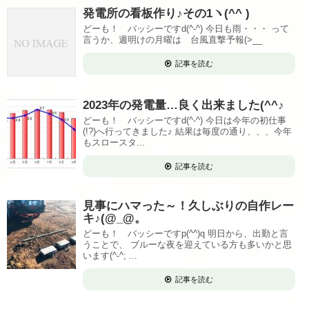
発電所の看板作り♪その1ヽ(^^ )
どーも！ バッシーですd(^-^) 今日も雨・・・ って
言うか、週明けの月曜は 台風直撃予報(>__
記事を読む
2023年の発電量…良く出来ました(^^♪
どーも！ バッシーですd(^-^) 今日は今年の初仕事
(!?)へ行ってきました♪ 結果は毎度の通り、、、今年
もスロースタ...
記事を読む
見事にハマった～！久しぶりの自作レー
キ♪(@_@。
どーも！ バッシーですp(^^)q 明日から、出勤と言
うことで、 ブルーな夜を迎えている方も多いかと思
います(^-^; ...
記事を読む