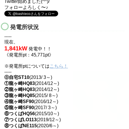
Twitter始めました(^^)/
フォローよろしく〜♪
発電所状況
-----
現在、
1,841kW
発電中！！
《発電所pt：45,771pt》
※発電所ptについては
こちら！
-----
⓪自宅ST10
(2013/ 3～)
①龍ヶ崎HQ83
(2014/12～)
②龍ヶ崎HQ83
(2014/12～)
③龍ヶ崎HQ85
(2015/ 8～)
④龍ヶ崎SF90
(2016/12～)
⑤龍ヶ崎SF90
(2017/ 3～)
⑥つくばHQ56
(2015/10～)
⑦つくばLO113
(2019/12～)
⑧つくばNE115
(2020/6～)