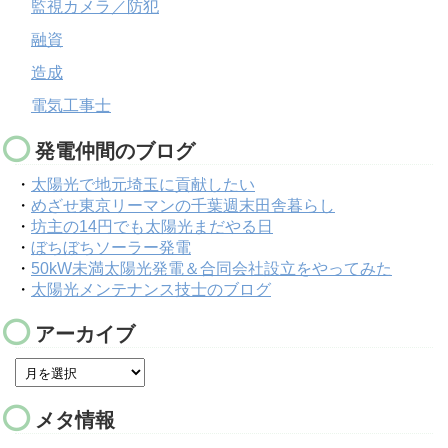
監視カメラ／防犯
融資
造成
電気工事士
発電仲間のブログ
・
太陽光で地元埼玉に貢献したい
・
めざせ東京リーマンの千葉週末田舎暮らし
・
坊主の14円でも太陽光まだやる日
・
ぼちぼちソーラー発電
・
50kW未満太陽光発電＆合同会社設立をやってみた
・
太陽光メンテナンス技士のブログ
アーカイブ
メタ情報