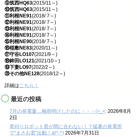
⑨筑西HQ63
(2015/11～)
⑩筑西HQ63
(2015/11～)
⑪利根NE91
(2018/ 7～)
⑫利根NE91
(2018/ 7～)
⑬利根NE91
(2018/ 7～)
⑭利根NE91
(2018/ 7～)
⑮利根NE90
(2018/ 7～)
⑯稲敷NE83
(2020/11～)
⑰守谷LO107
(2021/9～)
⑱鉾田LO121
(2021/10～)
⑲下妻LO97
(2022/2～)
⑳その他NE128
(2018/12～)
詳細は
こちら！
最近の投稿
7月の発電量…梅雨明けしたのに・・・(>_<;
2026年8月
2日
草刈りロボット君が間に合わない！？猛暑の発電所
で“まさお君”出動！d(^-^)
2026年7月31日