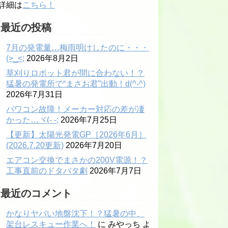
詳細は
こちら！
最近の投稿
7月の発電量…梅雨明けしたのに・・・
(>_<;
2026年8月2日
草刈りロボット君が間に合わない！？
猛暑の発電所で“まさお君”出動！d(^-^)
2026年7月31日
パワコン故障！メーカー対応の差が凄
かった…ヾ(- -;
2026年7月25日
【更新】太陽光発電GP［2026年6月］
(2026.7.20更新)
2026年7月20日
エアコン交換でまさかの200V電源！？
工事直前のドタバタ劇
2026年7月7日
最近のコメント
かなりヤバい地盤沈下！？猛暑の中、
架台レスキュー作業へ！
に
みやっち
よ