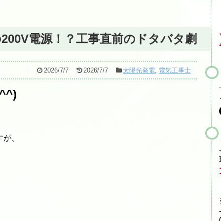
200V電源！？工事直前のドタバタ劇
2026/7/7
2026/7/7
太陽光発電
,
電気工事士
^)
すが、