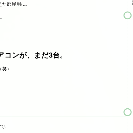
えた部屋用に、
た。
アコンが、まだ3台。
（笑）
合で、