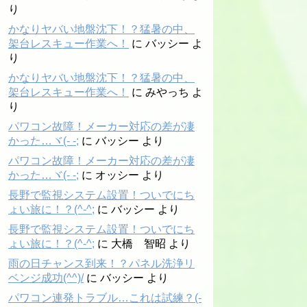
り
かなりヤバい地盤沈下！？猛暑の中、
架台レスキュー作業へ！
に
バッシー
よ
り
かなりヤバい地盤沈下！？猛暑の中、
架台レスキュー作業へ！
に
みやっち
よ
り
パワコン故障！メーカー対応の差が凄
かった…ヾ(- -;
に
バッシー
より
パワコン故障！メーカー対応の差が凄
かった…ヾ(- -;
に
オッシー
より
長野で監視システム設置！ついでにち
ょい旅に！？(^-^;
に
バッシー
より
長野で監視システム設置！ついでにち
ょい旅に！？(^-^;
に
大橋 智昭
より
雨の日チャンス到来！？パネル洗浄リ
ベンジ成功(^^)/
に
バッシー
より
パワコン連発トラブル…これは試練？(-