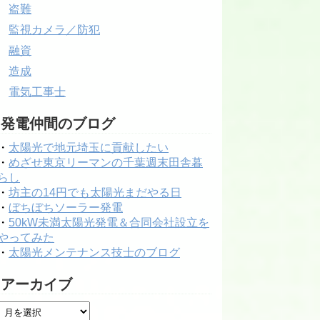
盗難
監視カメラ／防犯
融資
造成
電気工事士
発電仲間のブログ
・
太陽光で地元埼玉に貢献したい
・
めざせ東京リーマンの千葉週末田舎暮
らし
・
坊主の14円でも太陽光まだやる日
・
ぼちぼちソーラー発電
・
50kW未満太陽光発電＆合同会社設立を
やってみた
・
太陽光メンテナンス技士のブログ
アーカイブ