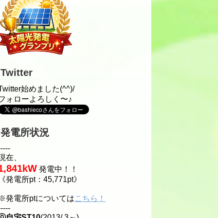
Twitter
Twitter始めました(^^)/
フォローよろしく〜♪
発電所状況
-----
現在、
1,841kW
発電中！！
《発電所pt：45,771pt》
※発電所ptについては
こちら！
-----
⓪自宅ST10
(2013/ 3～)