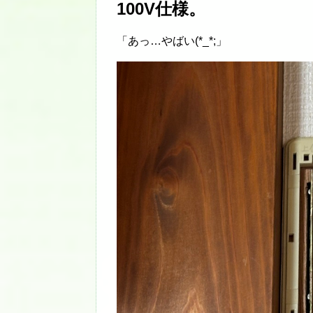
100V仕様。
「あっ…やばい(*_*;」