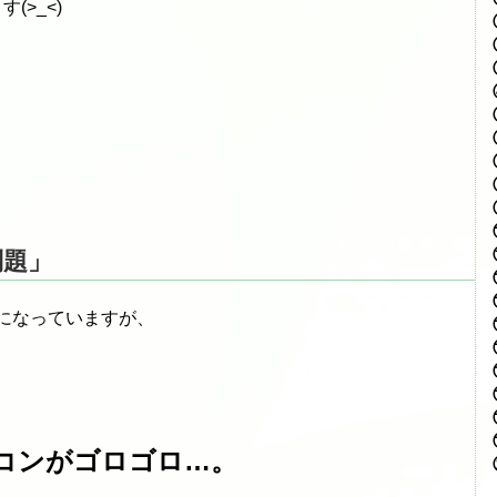
(>_<)
問題」
題になっていますが、
コンがゴロゴロ…。