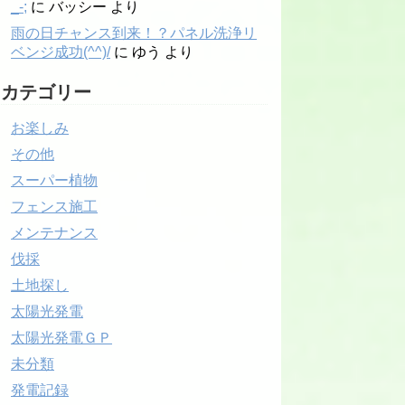
_-;
に
バッシー
より
雨の日チャンス到来！？パネル洗浄リ
ベンジ成功(^^)/
に
ゆう
より
カテゴリー
お楽しみ
その他
スーパー植物
フェンス施工
メンテナンス
伐採
土地探し
太陽光発電
太陽光発電ＧＰ
未分類
発電記録