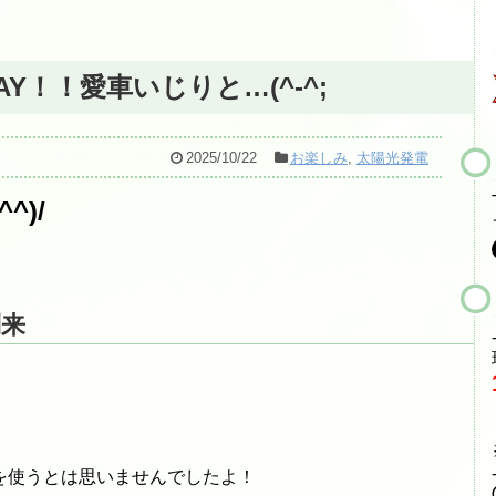
Y！！愛車いじりと…(^-^;
2025/10/22
お楽しみ
,
太陽光発電
^)/
到来
を使うとは思いませんでしたよ！