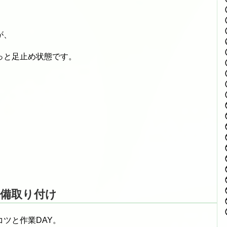
が、
っと足止め状態です。
備取り付け
ツと作業DAY。