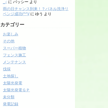
_-;
に
バッシー
より
雨の日チャンス到来！？パネル洗浄リ
ベンジ成功(^^)/
に
ゆう
より
カテゴリー
お楽しみ
その他
スーパー植物
フェンス施工
メンテナンス
伐採
土地探し
太陽光発電
太陽光発電ＧＰ
未分類
発電記録