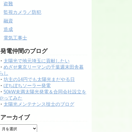
盗難
監視カメラ／防犯
融資
造成
電気工事士
発電仲間のブログ
・
太陽光で地元埼玉に貢献したい
・
めざせ東京リーマンの千葉週末田舎暮
らし
・
坊主の14円でも太陽光まだやる日
・
ぼちぼちソーラー発電
・
50kW未満太陽光発電＆合同会社設立を
やってみた
・
太陽光メンテナンス技士のブログ
アーカイブ