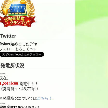
Twitter
Twitter始めました(^^)/
フォローよろしく〜♪
発電所状況
-----
現在、
1,841kW
発電中！！
《発電所pt：45,771pt》
※発電所ptについては
こちら！
-----
⓪自宅ST10
(2013/ 3～)