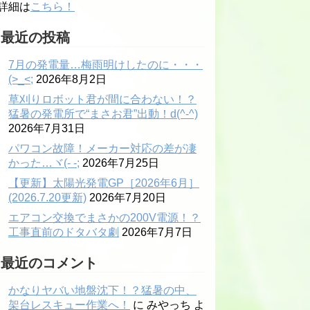
詳細は
こちら！
最近の投稿
7月の発電量…梅雨明けしたのに・・・
(>_<;
2026年8月2日
草刈りロボット君が間に合わない！？
猛暑の発電所で“まさお君”出動！d(^-^)
2026年7月31日
パワコン故障！メーカー対応の差が凄
かった…ヾ(- -;
2026年7月25日
【更新】太陽光発電GP［2026年6月］
(2026.7.20更新)
2026年7月20日
エアコン交換でまさかの200V電源！？
工事直前のドタバタ劇
2026年7月7日
最近のコメント
かなりヤバい地盤沈下！？猛暑の中、
架台レスキュー作業へ！
に
みやっち
よ