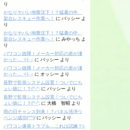
り
かなりヤバい地盤沈下！？猛暑の中、
架台レスキュー作業へ！
に
バッシー
よ
り
かなりヤバい地盤沈下！？猛暑の中、
架台レスキュー作業へ！
に
みやっち
よ
り
パワコン故障！メーカー対応の差が凄
かった…ヾ(- -;
に
バッシー
より
パワコン故障！メーカー対応の差が凄
かった…ヾ(- -;
に
オッシー
より
長野で監視システム設置！ついでにち
ょい旅に！？(^-^;
に
バッシー
より
長野で監視システム設置！ついでにち
ょい旅に！？(^-^;
に
大橋 智昭
より
雨の日チャンス到来！？パネル洗浄リ
ベンジ成功(^^)/
に
バッシー
より
パワコン連発トラブル…これは試練？(-