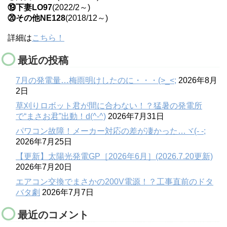
⑲下妻LO97
(2022/2～)
⑳その他NE128
(2018/12～)
詳細は
こちら！
最近の投稿
7月の発電量…梅雨明けしたのに・・・(>_<;
2026年8月
2日
草刈りロボット君が間に合わない！？猛暑の発電所
で“まさお君”出動！d(^-^)
2026年7月31日
パワコン故障！メーカー対応の差が凄かった…ヾ(- -;
2026年7月25日
【更新】太陽光発電GP［2026年6月］(2026.7.20更新)
2026年7月20日
エアコン交換でまさかの200V電源！？工事直前のドタ
バタ劇
2026年7月7日
最近のコメント