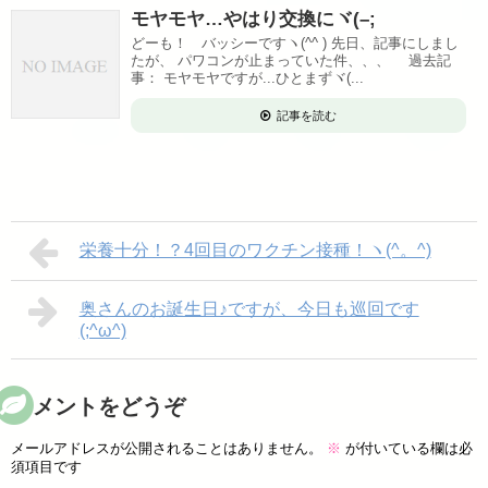
モヤモヤ…やはり交換にヾ(–;
どーも！ バッシーですヽ(^^ ) 先日、記事にしまし
たが、 パワコンが止まっていた件、、、 過去記
事： モヤモヤですが...ひとまずヾ(...
記事を読む
栄養十分！？4回目のワクチン接種！ヽ(^。^)
奥さんのお誕生日♪ですが、今日も巡回です
(;^ω^)
コメントをどうぞ
メールアドレスが公開されることはありません。
※
が付いている欄は必
須項目です