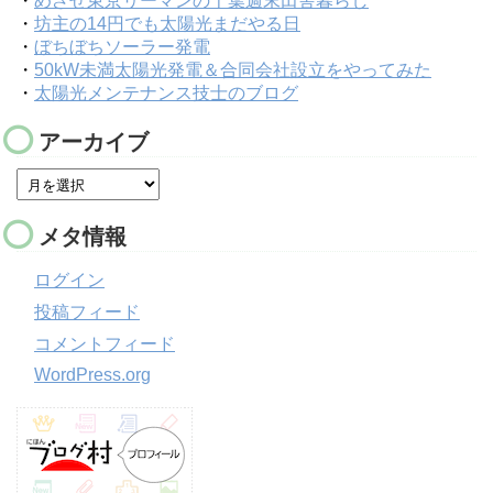
・
めざせ東京リーマンの千葉週末田舎暮らし
・
坊主の14円でも太陽光まだやる日
・
ぼちぼちソーラー発電
・
50kW未満太陽光発電＆合同会社設立をやってみた
・
太陽光メンテナンス技士のブログ
アーカイブ
メタ情報
ログイン
投稿フィード
コメントフィード
WordPress.org