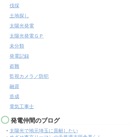
伐採
土地探し
太陽光発電
太陽光発電ＧＰ
未分類
発電記録
盗難
監視カメラ／防犯
融資
造成
電気工事士
発電仲間のブログ
・
太陽光で地元埼玉に貢献したい