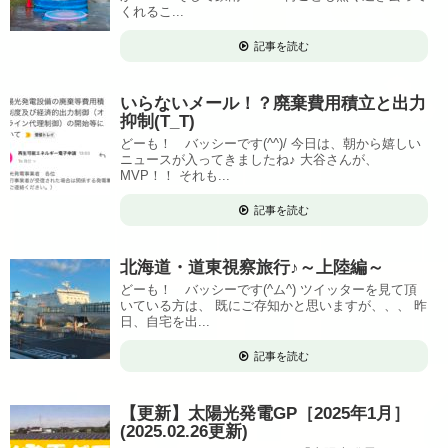
くれるこ...
記事を読む
いらないメール！？廃棄費用積立と出力
抑制(T_T)
どーも！ バッシーです(^^)/ 今日は、朝から嬉しい
ニュースが入ってきましたね♪ 大谷さんが、
MVP！！ それも...
記事を読む
北海道・道東視察旅行♪～上陸編～
どーも！ バッシーです(^ム^) ツイッターを見て頂
いている方は、 既にご存知かと思いますが、、、 昨
日、自宅を出...
記事を読む
【更新】太陽光発電GP［2025年1月］
(2025.02.26更新)