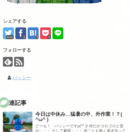
シェアする
error
0
0
フォローする
バッシー
関連記事
今日は中休み…猛暑の中、外作業！？(
^ω^ )
どーも！ バッシーですρ(^^ )/ 何だかゴロゴロと雷
が・・・ そして豪雨・・・ 何ごとも無く過ぎ去って