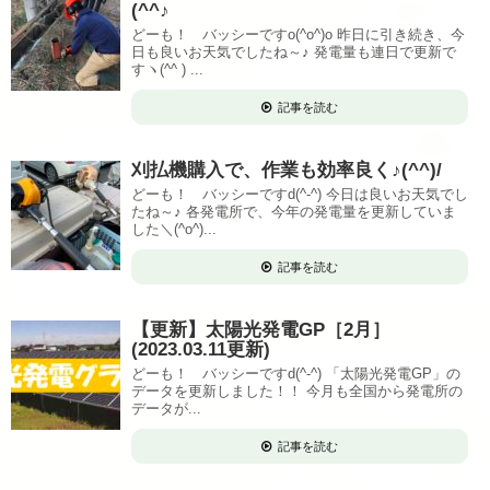
(^^♪
どーも！ バッシーですo(^o^)o 昨日に引き続き、今
日も良いお天気でしたね～♪ 発電量も連日で更新で
すヽ(^^ ) ...
記事を読む
刈払機購入で、作業も効率良く♪(^^)/
どーも！ バッシーですd(^-^) 今日は良いお天気でし
たね～♪ 各発電所で、今年の発電量を更新していま
した＼(^o^)...
記事を読む
【更新】太陽光発電GP［2月］
(2023.03.11更新)
どーも！ バッシーですd(^-^) 「太陽光発電GP」の
データを更新しました！！ 今月も全国から発電所の
データが...
記事を読む