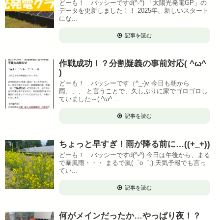
どーも！ バッシーですd(^-^) 「太陽光発電GP」の
データを更新しました！！ 2025年、新しいスタート
にな...
記事を読む
作戦成功！？分割疑義の事前対応( ^ω^
)
どーも！ バッシーです（^_-)v 今日も朝から
雨、、、 と言うことで、久しぶりに家でゴロゴロし
ていました～( ^ω^ ...
記事を読む
ちょっと早すぎ！雨が降る前に…((+_+))
どーも！ バッシーですd(^-^) 今日は午後から、まる
で暴風雨・・・ まるで嵐(゜o゜;) 天気予報でも言っ
てい...
記事を読む
何がメインだったか…やっぱり夜！？