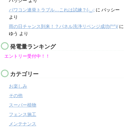
バッシー
より
パワコン連発トラブル…これは試練？(-_-;
に
バッシー
より
雨の日チャンス到来！？パネル洗浄リベンジ成功(^^)/
に
ゆう
より
発電量ランキング
エントリー受付中！！
カテゴリー
お楽しみ
その他
スーパー植物
フェンス施工
メンテナンス