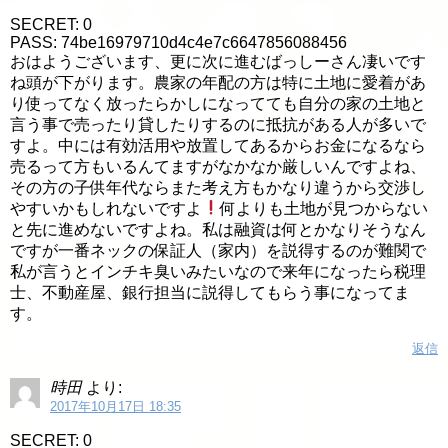
SECRET: 0
PASS: 74be16979710d4c4e7c6647856088456
おはようございます、更に次に進むばっしーさん凄いです
ね頭が下がります。農家の年配の方は特に土地に愛着があ
り使ってなく放ったらかしになってても自分の家の土地と
言う事で売ったり貸したりするのに抵抗がある人が多いで
すよ。中には有効活用や放置してあるからお金になるなら
売るって方もいるんてますがなかなか厳しいんですよね、
その方の子供年代ならまた考え方もかなり違うから交渉し
やすいかもしれないですよ
何よりも土地が見つからない
と先に進めないですよね。私は融資は何とかなりそうなん
ですが一番ネックの保証人（家内）を説得するのが難関で
私が言うとインチキ臭いみたいなので来年になったら税理
士、不動産屋、銀行担当に説得してもらう事になってま
す。
返信
時田
より:
2017年10月17日 18:35
SECRET: 0