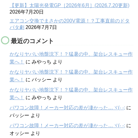
【更新】太陽光発電GP［2026年6月］(2026.7.20更新)
2026年7月20日
エアコン交換でまさかの200V電源！？工事直前のドタ
バタ劇
2026年7月7日
最近のコメント
かなりヤバい地盤沈下！？猛暑の中、架台レスキュー作
業へ！
に
みやっち
より
かなりヤバい地盤沈下！？猛暑の中、架台レスキュー作
業へ！
に
バッシー
より
かなりヤバい地盤沈下！？猛暑の中、架台レスキュー作
業へ！
に
みやっち
より
パワコン故障！メーカー対応の差が凄かった…ヾ(- -;
に
バッシー
より
パワコン故障！メーカー対応の差が凄かった…ヾ(- -;
に
オッシー
より