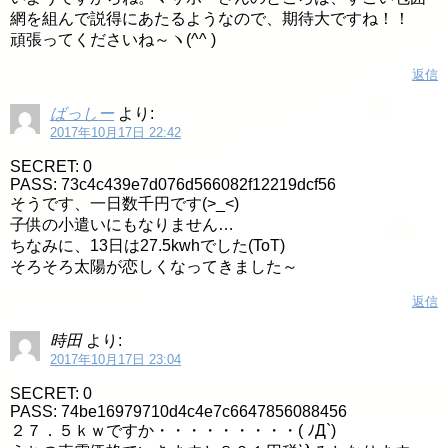
網を組んで説得にあたるようなので、期待大ですね！！
頑張ってくださいね～ヽ(^^ )
返信
ばっしー
より:
2017年10月17日 22:42
SECRET: 0
PASS: 73c4c439e7d076d566082f12219dcf56
そうです、一日数千円です(>_<)
子供の小遣いにもなりません…
ちなみに、13日は27.5kwhでした(ToT)
そろそろ太陽が恋しくなってきました～
返信
時田
より:
2017年10月17日 23:04
SECRET: 0
PASS: 74be16979710d4c4e7c6647856088456
２７．５ｋｗですか・・・・・・・・・( ﾉД`)