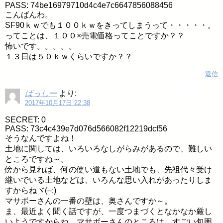
PASS: 74be16979710d4c4e7c6647856088456
こんばんわ。
SF90ｋｗでも１００ｋｗをきってしまうって・・・・・。
ってことは、１００×売電価格ってことですか？？
怖いです。。。。。
１３日は５０ｋｗくらいですか？？
返信
ばっしー
より:
2017年10月17日 22:38
SECRET: 0
PASS: 73c4c439e7d076d566082f12219dcf56
そうなんですよね！
土地に関しては、いろいろなしがらみがあるので、難しい
ところですね～。
傍から見れば、何の使い道もない土地でも、先祖代々受け
継いでいる土地などは、いろんな思い入れがあったりしま
すからねヾ(–;)
マサボーさんの一番の壁は、奥さんですか～。
ま、最近よく聞く話ですが、一度つまづくとなかなか厳し
いようですからね。マサボーさんのところは、すごい包囲