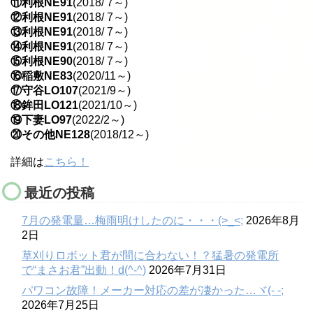
⑪利根NE91
(2018/ 7～)
⑫利根NE91
(2018/ 7～)
⑬利根NE91
(2018/ 7～)
⑭利根NE91
(2018/ 7～)
⑮利根NE90
(2018/ 7～)
⑯稲敷NE83
(2020/11～)
⑰守谷LO107
(2021/9～)
⑱鉾田LO121
(2021/10～)
⑲下妻LO97
(2022/2～)
⑳その他NE128
(2018/12～)
詳細は
こちら！
最近の投稿
7月の発電量…梅雨明けしたのに・・・(>_<;
2026年8月
2日
草刈りロボット君が間に合わない！？猛暑の発電所
で“まさお君”出動！d(^-^)
2026年7月31日
パワコン故障！メーカー対応の差が凄かった…ヾ(- -;
2026年7月25日