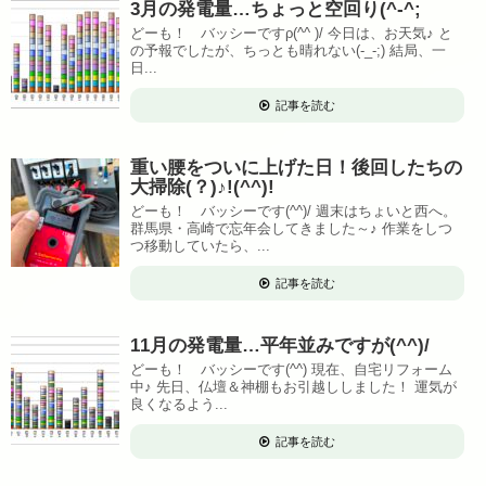
3月の発電量…ちょっと空回り(^-^;
どーも！ バッシーですρ(^^ )/ 今日は、お天気♪ と
の予報でしたが、ちっとも晴れない(-_-;) 結局、一
日...
記事を読む
重い腰をついに上げた日！後回したちの
大掃除(？)♪!(^^)!
どーも！ バッシーです(^^)/ 週末はちょいと西へ。
群馬県・高崎で忘年会してきました～♪ 作業をしつ
つ移動していたら、...
記事を読む
11月の発電量…平年並みですが(^^)/
どーも！ バッシーです(^^) 現在、自宅リフォーム
中♪ 先日、仏壇＆神棚もお引越ししました！ 運気が
良くなるよう...
記事を読む