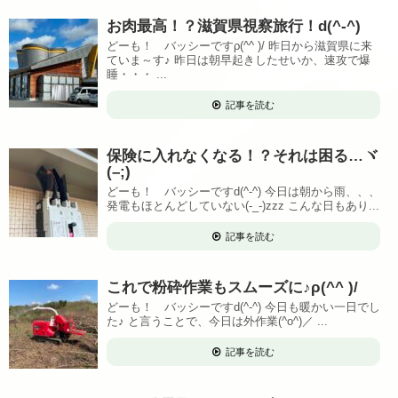
お肉最高！？滋賀県視察旅行！d(^-^)
どーも！ バッシーですρ(^^ )/ 昨日から滋賀県に来
ていま～す♪ 昨日は朝早起きしたせいか、速攻で爆
睡・・・ ...
記事を読む
保険に入れなくなる！？それは困る…ヾ
(–;)
どーも！ バッシーですd(^-^) 今日は朝から雨、、、
発電もほとんどしていない(-_-)zzz こんな日もあり...
記事を読む
これで粉砕作業もスムーズに♪ρ(^^ )/
どーも！ バッシーですd(^-^) 今日も暖かい一日でし
た♪ と言うことで、今日は外作業(^o^)／ ...
記事を読む