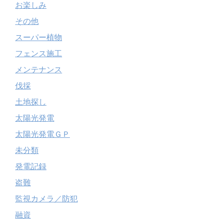
お楽しみ
その他
スーパー植物
フェンス施工
メンテナンス
伐採
土地探し
太陽光発電
太陽光発電ＧＰ
未分類
発電記録
盗難
監視カメラ／防犯
融資