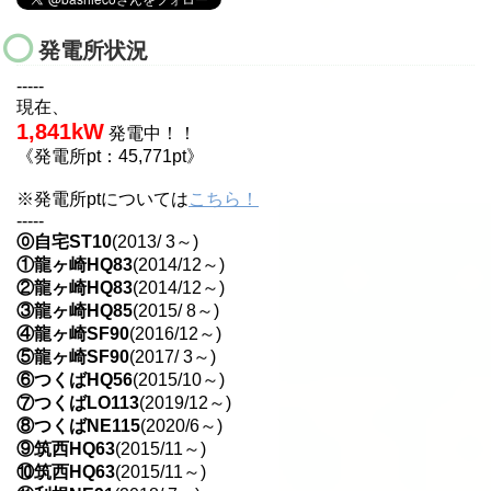
発電所状況
-----
現在、
1,841kW
発電中！！
《発電所pt：45,771pt》
※発電所ptについては
こちら！
-----
⓪自宅ST10
(2013/ 3～)
①龍ヶ崎HQ83
(2014/12～)
②龍ヶ崎HQ83
(2014/12～)
③龍ヶ崎HQ85
(2015/ 8～)
④龍ヶ崎SF90
(2016/12～)
⑤龍ヶ崎SF90
(2017/ 3～)
⑥つくばHQ56
(2015/10～)
⑦つくばLO113
(2019/12～)
⑧つくばNE115
(2020/6～)
⑨筑西HQ63
(2015/11～)
⑩筑西HQ63
(2015/11～)